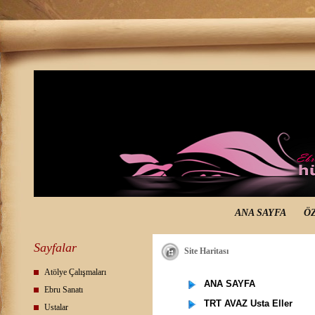
ANA SAYFA
Ö
Sayfalar
Site Haritası
Atölye Çalışmaları
ANA SAYFA
Ebru Sanatı
TRT AVAZ Usta Eller
Ustalar