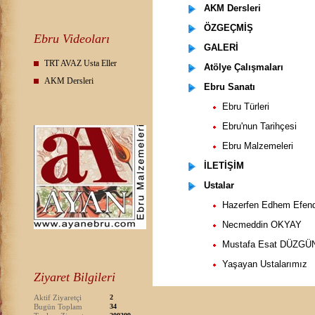
AKM Dersleri
ÖZGEÇMİŞ
Ebru Videoları
GALERİ
TRT AVAZ Usta Eller
Atölye Çalışmaları
AKM Dersleri
Ebru Sanatı
Ebru Türleri
Ebru'nun Tarihçesi
Ebru Malzemeleri
İLETİŞİM
Ustalar
Hazerfen Edhem Efend
Necmeddin OKYAY
Mustafa Esat DÜZG
Yaşayan Ustalarımız
Ziyaret Bilgileri
Aktif Ziyaretçi
2
Bugün Toplam
34